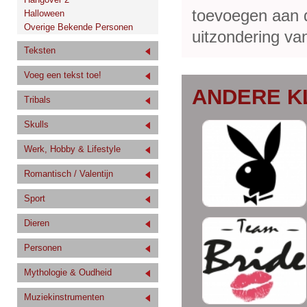
toevoegen aan de
Halloween
Overige Bekende Personen
uitzondering van
Teksten
Voeg een tekst toe!
ANDERE K
Tribals
Skulls
Werk, Hobby & Lifestyle
Romantisch / Valentijn
Sport
Dieren
Personen
Mythologie & Oudheid
Muziekinstrumenten