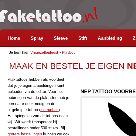
Home
Spray
Sleeve
Stift
Aanbieding
Z
Je bent hier:
Vrijgezellenfeest
>
Playboy
MAAK EN BESTEL JE EIGEN
N
Plaktattoos hebben als voordeel
dat je je eigen afbeeldingen kunt
NEP TATTOO VOORBE
uploaden via de editor. Voor het
opbrengen van de plaktattoo heb je
een natte doek nodig en de
uitgeknipte tattoo (
instructies
).
Het spiegelen van de tattoos doen
wij. Wit wordt transparant bij
bestellingen onder 500 stuks. Bij
grotere bestellingen
kunnen we ook