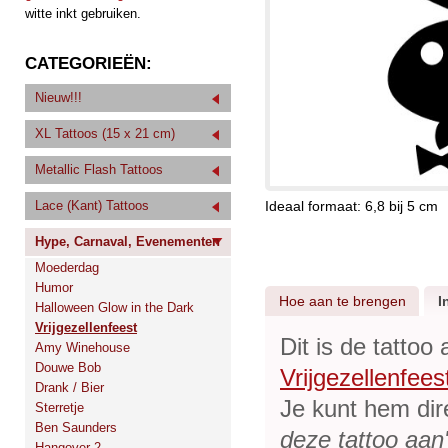
witte inkt gebruiken.
CATEGORIEËN:
Nieuw!!!
XL Tattoos (15 x 21 cm)
Metallic Flash Tattoos
Lace (Kant) Tattoos
Ideaal formaat: 6,8 bij 5 cm
Hype, Carnaval, Evenementen
Moederdag
Humor
Hoe aan te brengen
I
Halloween Glow in the Dark
Vrijgezellenfeest
Dit is de tattoo
Amy Winehouse
Douwe Bob
Vrijgezellenfees
Drank / Bier
Je kunt hem dir
Sterretje
Ben Saunders
deze tattoo aan
Hangover 2