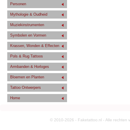
Personen
Mythologie & Oudheid
Muziekinstrumenten
Symbolen en Vormen
Krassen, Wonden & Effecten
Pols & Rug Tattoos
Armbanden & Horloges
Bloemen en Planten
Tattoo Ontwerpers
Home
© 2010-2026 - Faketattoo.nl - Alle rechten