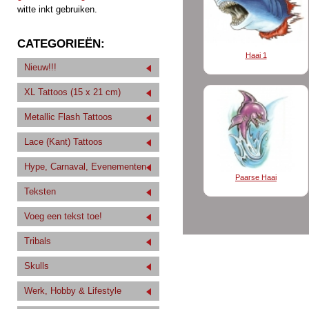
witte inkt gebruiken.
CATEGORIEËN:
Haai 1
Nieuw!!!
XL Tattoos (15 x 21 cm)
Metallic Flash Tattoos
Lace (Kant) Tattoos
Hype, Carnaval, Evenementen
Paarse Haai
Teksten
Voeg een tekst toe!
Tribals
Skulls
Werk, Hobby & Lifestyle