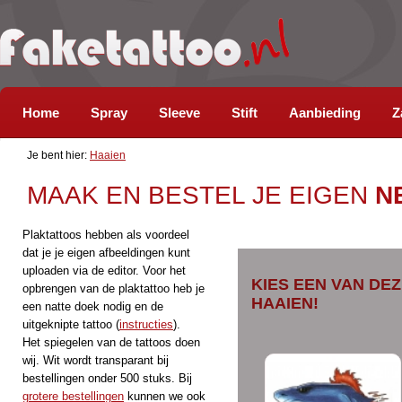
Home
Spray
Sleeve
Stift
Aanbieding
Z
Je bent hier:
Haaien
MAAK EN BESTEL JE EIGEN
N
Plaktattoos hebben als voordeel
dat je je eigen afbeeldingen kunt
uploaden via de editor. Voor het
KIES EEN VAN DEZ
opbrengen van de plaktattoo heb je
HAAIEN!
een natte doek nodig en de
uitgeknipte tattoo (
instructies
).
Het spiegelen van de tattoos doen
wij. Wit wordt transparant bij
bestellingen onder 500 stuks. Bij
grotere bestellingen
kunnen we ook