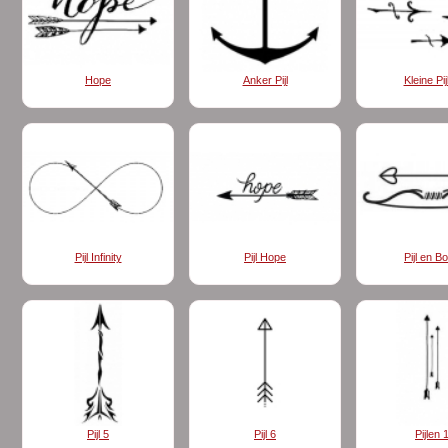
Hope
Anker Pijl
Kleine Pij
Pijl Infinity
Pijl Hope
Pijl en B
Pijl 5
Pijl 6
Pijlen 