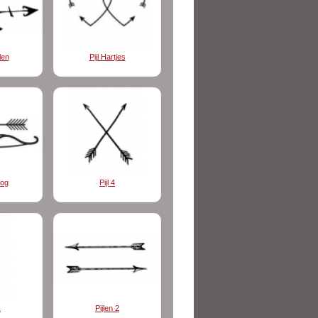
len
Pijl Hartjes
oog
Pijl 4
1
Pijlen 2