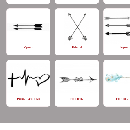
Pijlen 3
Pijlen 4
Pijlen 
Believe and love
Pijl infinity
Pijl met v