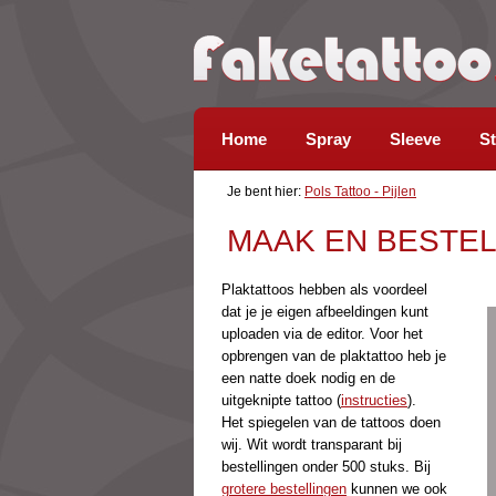
Home
Spray
Sleeve
St
Je bent hier:
Pols Tattoo - Pijlen
MAAK EN BESTEL
Plaktattoos hebben als voordeel
dat je je eigen afbeeldingen kunt
uploaden via de editor. Voor het
opbrengen van de plaktattoo heb je
een natte doek nodig en de
uitgeknipte tattoo (
instructies
).
Het spiegelen van de tattoos doen
wij. Wit wordt transparant bij
bestellingen onder 500 stuks. Bij
grotere bestellingen
kunnen we ook