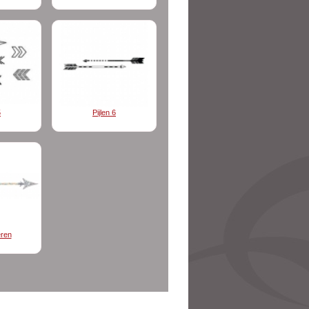
5
Pijlen 6
eren