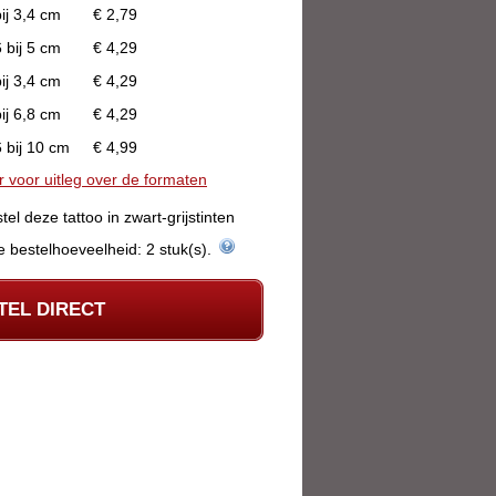
ij 3,4 cm
€ 2,79
 bij 5 cm
€ 4,29
ij 3,4 cm
€ 4,29
ij 6,8 cm
€ 4,29
 bij 10 cm
€ 4,99
er voor uitleg over de formaten
tel deze tattoo in zwart-grijstinten
Minimale bestelhoeveelheid: 2 stuk(s).
TEL DIRECT