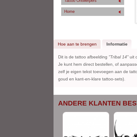
Tattoo Ontwerpers
Home
Hoe aan te brengen
Informatie
Dit is de tattoo afbeelding
"Tribal 14"
uit 
Je kunt hem direct bestellen, of aanpa
zelf je eigen tekst toevoegen aan de tatto
goud en kant-en-klare tattoo-sets).
ANDERE KLANTEN BES