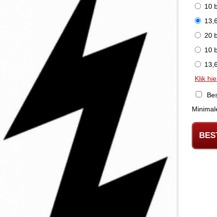
10 b
13,6
20 b
10 b
13,6
Klik hi
Bes
BES