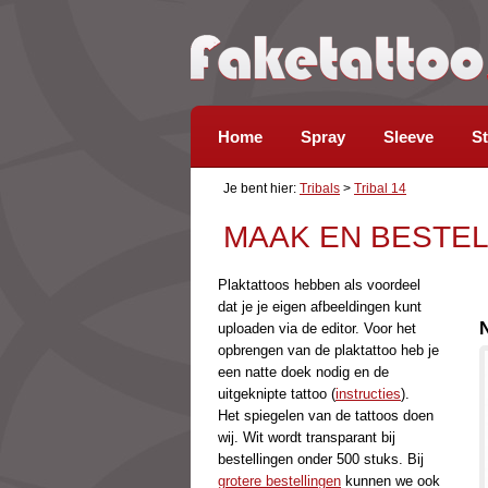
Home
Spray
Sleeve
St
Je bent hier:
Tribals
>
Tribal 14
MAAK EN BESTEL
Plaktattoos hebben als voordeel
dat je je eigen afbeeldingen kunt
uploaden via de editor. Voor het
opbrengen van de plaktattoo heb je
een natte doek nodig en de
uitgeknipte tattoo (
instructies
).
Het spiegelen van de tattoos doen
wij. Wit wordt transparant bij
bestellingen onder 500 stuks. Bij
grotere bestellingen
kunnen we ook