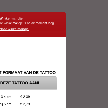
Winkelmandje
Je winkelmandje is op dit moment leeg
Naar winkelmandje
'T FORMAAT VAN DE TATTOO
 DEZE TATTOO AAN!
j 3,4 cm
€ 2,39
bij 5 cm
€ 2,79