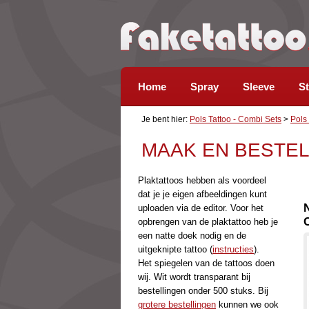
Home
Spray
Sleeve
St
Je bent hier:
Pols Tattoo - Combi Sets
>
Pols
MAAK EN BESTEL
Plaktattoos hebben als voordeel
dat je je eigen afbeeldingen kunt
uploaden via de editor. Voor het
opbrengen van de plaktattoo heb je
een natte doek nodig en de
uitgeknipte tattoo (
instructies
).
Het spiegelen van de tattoos doen
wij. Wit wordt transparant bij
bestellingen onder 500 stuks. Bij
grotere bestellingen
kunnen we ook