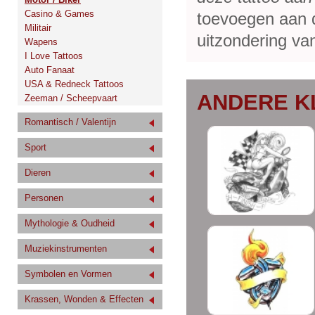
Casino & Games
toevoegen aan de
Militair
uitzondering van
Wapens
I Love Tattoos
Auto Fanaat
USA & Redneck Tattoos
ANDERE K
Zeeman / Scheepvaart
Romantisch / Valentijn
Sport
Dieren
Personen
Mythologie & Oudheid
Muziekinstrumenten
Symbolen en Vormen
Krassen, Wonden & Effecten