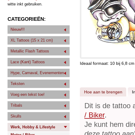
witte inkt gebruiken.
CATEGORIEËN:
Nieuw!!!
XL Tattoos (15 x 21 cm)
Metallic Flash Tattoos
Lace (Kant) Tattoos
Ideaal formaat: 10 bij 6,8 cm
Hype, Carnaval, Evenementen
Teksten
Hoe aan te brengen
I
Voeg een tekst toe!
Dit is de tattoo
Tribals
/ Biker
.
Skulls
Je kunt hem dir
Werk, Hobby & Lifestyle
deze tattoo aan
Motor / Biker