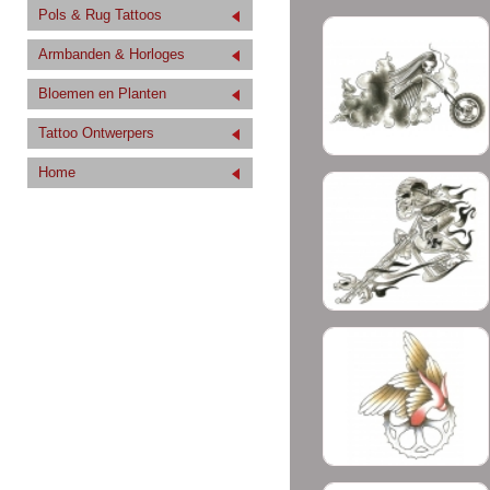
Pols & Rug Tattoos
Armbanden & Horloges
Bloemen en Planten
Tattoo Ontwerpers
Home