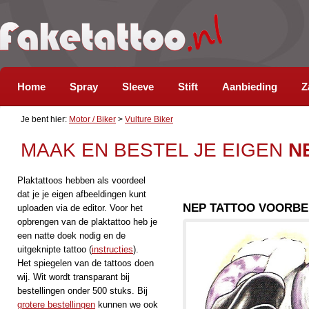
Home
Spray
Sleeve
Stift
Aanbieding
Z
Je bent hier:
Motor / Biker
>
Vulture Biker
MAAK EN BESTEL JE EIGEN
N
Plaktattoos hebben als voordeel
dat je je eigen afbeeldingen kunt
NEP TATTOO VOORBE
uploaden via de editor. Voor het
opbrengen van de plaktattoo heb je
een natte doek nodig en de
uitgeknipte tattoo (
instructies
).
Het spiegelen van de tattoos doen
wij. Wit wordt transparant bij
bestellingen onder 500 stuks. Bij
grotere bestellingen
kunnen we ook