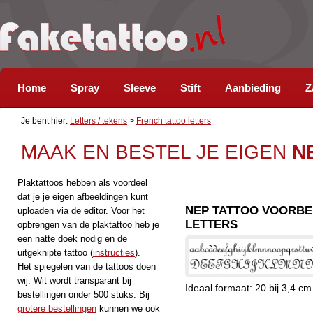
Home
Spray
Sleeve
Stift
Aanbieding
Z
Je bent hier:
Letters / tekens
>
French tattoo letters
MAAK EN BESTEL JE EIGEN
N
Plaktattoos hebben als voordeel
dat je je eigen afbeeldingen kunt
NEP TATTOO VOORBE
uploaden via de editor. Voor het
LETTERS
opbrengen van de plaktattoo heb je
een natte doek nodig en de
uitgeknipte tattoo (
instructies
).
Het spiegelen van de tattoos doen
wij. Wit wordt transparant bij
Ideaal formaat: 20 bij 3,4 cm
bestellingen onder 500 stuks. Bij
grotere bestellingen
kunnen we ook