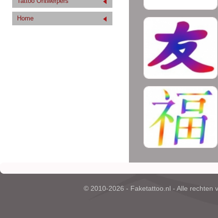
Tattoo Ontwerpers
Home
© 2010-2026 - Faketattoo.nl - Alle rechten