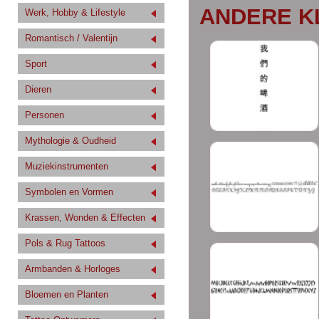
ANDERE K
Werk, Hobby & Lifestyle
Romantisch / Valentijn
Sport
Dieren
Personen
Mythologie & Oudheid
Muziekinstrumenten
Symbolen en Vormen
Krassen, Wonden & Effecten
Pols & Rug Tattoos
Armbanden & Horloges
Bloemen en Planten