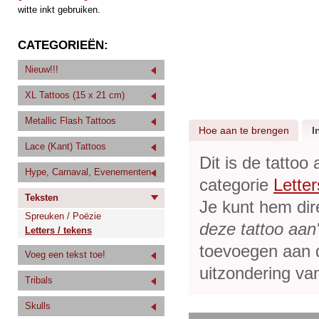
witte inkt gebruiken.
CATEGORIEËN:
Nieuw!!!
XL Tattoos (15 x 21 cm)
Metallic Flash Tattoos
Hoe aan te brengen
I
Lace (Kant) Tattoos
Dit is de tattoo
Hype, Carnaval, Evenementen
categorie
Letter
Teksten
Je kunt hem dir
Spreuken / Poëzie
deze tattoo aan
Letters / tekens
toevoegen aan de
Voeg een tekst toe!
uitzondering van
Tribals
Skulls