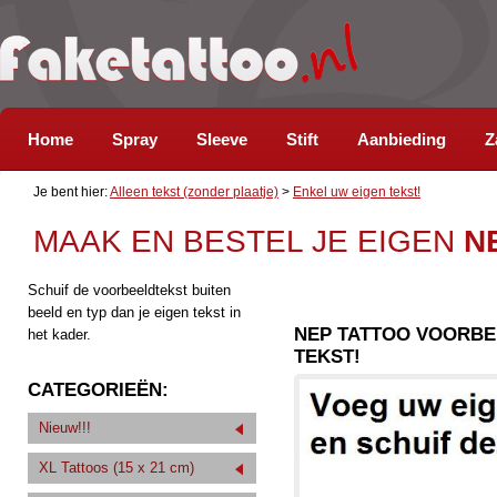
Home
Spray
Sleeve
Stift
Aanbieding
Z
Je bent hier:
Alleen tekst (zonder plaatje)
>
Enkel uw eigen tekst!
MAAK EN BESTEL JE EIGEN
N
Schuif de voorbeeldtekst buiten
beeld en typ dan je eigen tekst in
NEP TATTOO VOORBE
het kader.
TEKST!
CATEGORIEËN:
Nieuw!!!
XL Tattoos (15 x 21 cm)