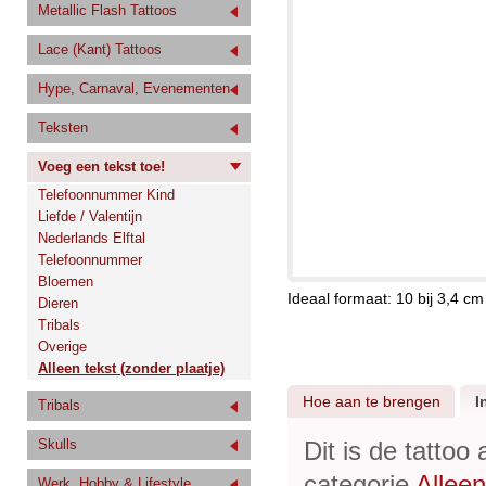
Metallic Flash Tattoos
Lace (Kant) Tattoos
Hype, Carnaval, Evenementen
Teksten
Voeg een tekst toe!
Telefoonnummer Kind
Liefde / Valentijn
Nederlands Elftal
Telefoonnummer
Bloemen
Ideaal formaat: 10 bij 3,4 cm
Dieren
Tribals
Overige
Alleen tekst (zonder plaatje)
Hoe aan te brengen
I
Tribals
Dit is de tattoo
Skulls
categorie
Alleen
Werk, Hobby & Lifestyle