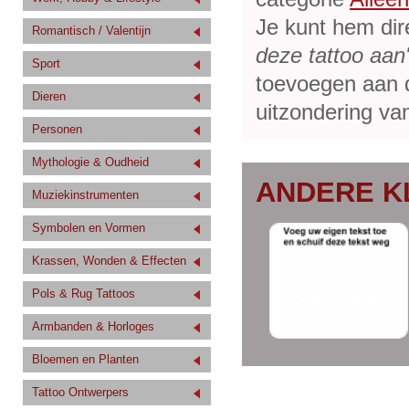
Je kunt hem dir
Romantisch / Valentijn
deze tattoo aan
Sport
toevoegen aan de
Dieren
uitzondering van
Personen
Mythologie & Oudheid
ANDERE K
Muziekinstrumenten
Symbolen en Vormen
Krassen, Wonden & Effecten
Pols & Rug Tattoos
Armbanden & Horloges
Bloemen en Planten
Tattoo Ontwerpers