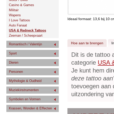
Casino & Games
Militair
Wapens
Ideaal formaat: 13,6 bij 10 c
I Love Tattoos
Auto Fanaat
USA & Redneck Tattoos
Zeeman / Scheepvaart
Hoe aan te brengen
I
Romantisch / Valentijn
Dit is de tattoo
Sport
categorie
USA &
Dieren
Je kunt hem dir
Personen
deze tattoo aan
Mythologie & Oudheid
toevoegen aan de
Muziekinstrumenten
uitzondering van
Symbolen en Vormen
Krassen, Wonden & Effecten