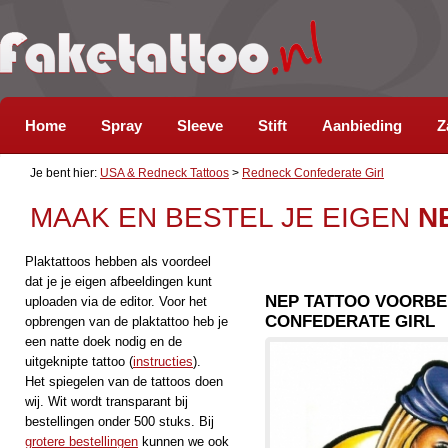
Home
Spray
Sleeve
Stift
Aanbieding
Z
Je bent hier:
USA & Redneck Tattoos
>
Redneck Confederate Girl
MAAK EN BESTEL JE EIGEN
N
Plaktattoos hebben als voordeel
dat je je eigen afbeeldingen kunt
NEP TATTOO VOORB
uploaden via de editor. Voor het
CONFEDERATE GIRL
opbrengen van de plaktattoo heb je
een natte doek nodig en de
uitgeknipte tattoo (
instructies
).
Het spiegelen van de tattoos doen
wij. Wit wordt transparant bij
bestellingen onder 500 stuks. Bij
grotere bestellingen
kunnen we ook