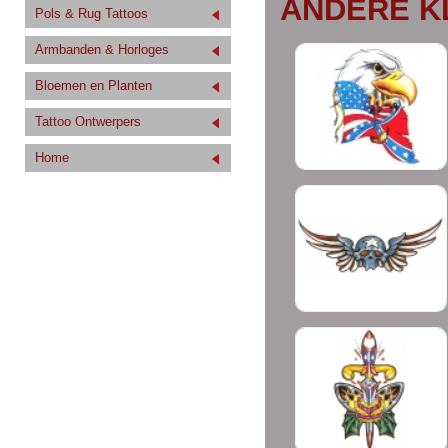
ANDERE K
Pols & Rug Tattoos
Armbanden & Horloges
Bloemen en Planten
Tattoo Ontwerpers
Home